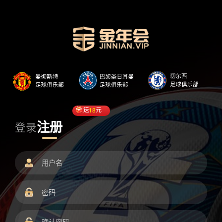
送
18
元
注册
登录