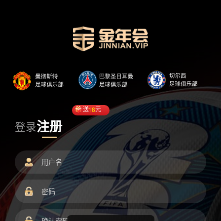
送
18
元
注册
登录