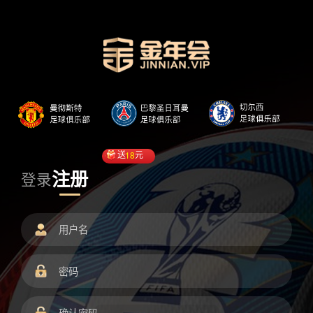
送
18
元
注册
登录