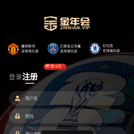
送
18
元
注册
登录